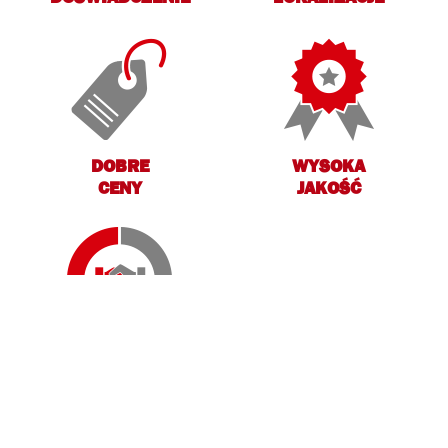
DOBRE
WYSOKA
CENY
JAKOŚĆ
POMOC
W FINANSOWANIU